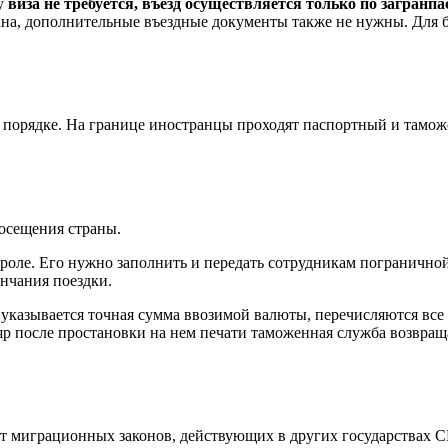
ду
виза не требуется, въезд осуществляется только по загранп
ана, дополнительные въездные документы также не нужны. Для
м порядке. На границе иностранцы проходят паспортный и тамо
осещения страны.
ле. Его нужно заполнить и передать сотрудникам пограничной 
ончания поездки.
й указывается точная сумма ввозимой валюты, перечисляются вс
яр после простановки на нем печати таможенная служба возвращ
от миграционных законов, действующих в других государствах 