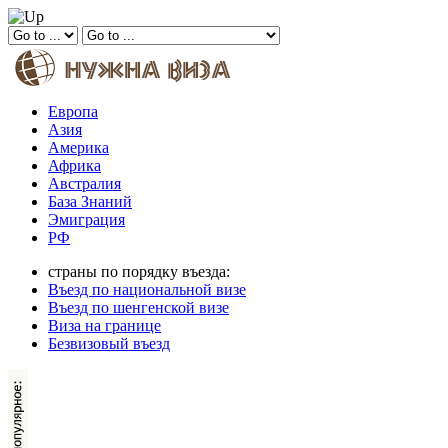
Европа
Азия
Америка
Африка
Австралия
База Знаний
Эмиграция
РФ
страны по порядку въезда:
Въезд по национальной визе
Въезд по шенгенской визе
Виза на границе
Безвизовый въезд