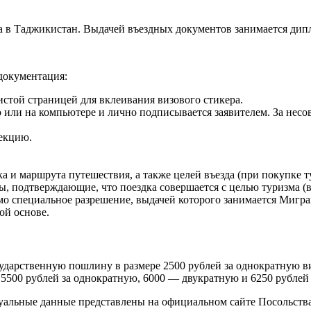
а в Таджикистан. Выдачей въездных документов занимается дип
документация:
чистой страницей для вклеивания визового стикера.
ю или на компьютере и лично подписывается заявителем. За нес
екцию.
а и маршрута путешествия, а также целей въезда (при покупке ту
, подтверждающие, что поездка совершается с целью туризма (в
о специальное разрешение, выдачей которого занимается Мигра
ой основе.
ударственную пошлину в размере 2500 рублей за однократную ви
 5500 рублей за однократную, 6000 — двукратную и 6250 рубле
льные данные представлены на официальном сайте Посольства Тад