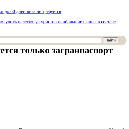
ки до 60 дней виза не требуется
получить нелегко, у туристов наибольшие шансы в составе
уется только загранпаспорт