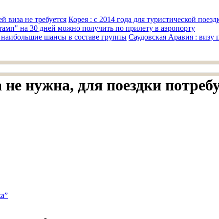
Корея : с 2014 года для туристической поезд
тамп" на 30 дней можно получить по прилету в аэропорту
Саудовская Аравия : визу 
а не нужна, для поездки потреб
ка”