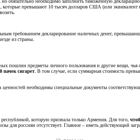
, но обязательно необходимо заполнить таможенную декларацию.
 которые превышают 10 тысяч долларов США (или эквивалент в 
возить.
тельным требованием декларирование наличных денег, превышающ
езде из страны.
нных пошлин предметы личного пользования и другие вещи, чья 
0 пачек сигарет
. В том случае, если суммарная стоимость прев
х ценностей необходимы специальные документы соответствующи
республикой, которую признала только Армения. Для того,
чтоб
зы для россиян отсутствует. Главное – иметь действующий заг