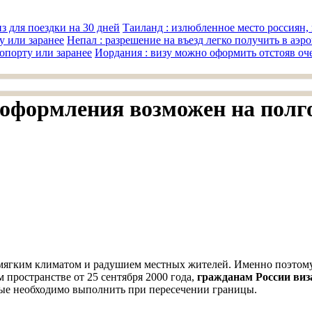
Таиланд : излюбленное место россиян, 
Непал : разрешение на въезд легко получить в аэр
Иордания : визу можно оформить отстояв оче
з оформления возможен на полг
 мягким климатом и радушием местных жителей. Именно поэтому
м пространстве от 25 сентября 2000 года,
гражданам России виз
орые необходимо выполнить при пересечении границы.