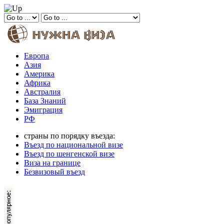
Европа
Азия
Америка
Африка
Австралия
База Знаний
Эмиграция
РФ
страны по порядку въезда:
Въезд по национальной визе
Въезд по шенгенской визе
Виза на границе
Безвизовый въезд