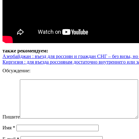
также рекомендуем:
Азербайджан : въезд для россиян и граждан СНГ – без визы, но
Киргизия : для въезда россиянам достаточно внутреннего или 
Обсуждение:
Пишите
Имя
*