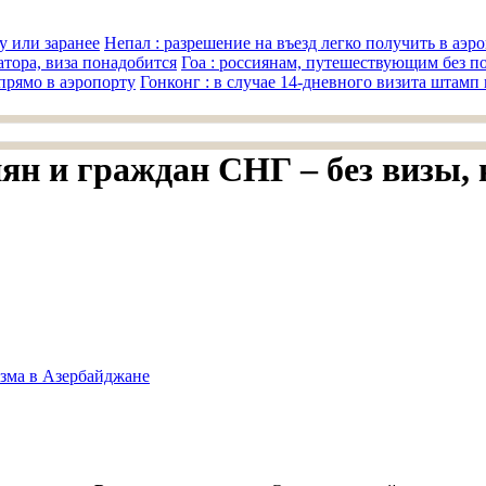
Непал : разрешение на въезд легко получить в аэр
Гоа : россиянам, путешествующим без п
Гонконг : в случае 14-дневного визита штамп
иян и граждан СНГ – без визы, 
изма в Азербайджане