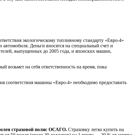
ветствия экологическому топливному стандарту «Евро-4»
и автомобиля. Деньги вносятся на специальный счет и
телей, выпущенных до 2005 года, и японских машин,
й возьмет на себя ответственность на время, пока
ния соответствия машины «Евро-4» необходимо предоставить
млен страховой полис ОСАГО.
Страховку легко купить на
ет от 50 манат (около 30 долларов) на 1 месяц — 20 % от суммы