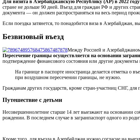
Для визита в Азербайджанскую Республику (АР) в 2022 году
стране не дольше 90 дней. Въезд для граждан РФ и других стр
документа — он должен распространяться на весь период прож
Если поездка затянется, то понадобится виза в Азербайджан, 
Безвизовый въезд
Между Россией и Азербайджаном 
Пересечение границы осуществляется на основании заграни
подтверждение финансового состояния или другие документы 
На границе в паспорте иностранца делается отметка о въ
при воздушном пересечении границы, не нужно.
Гражданам других государств, кроме стран-участниц СНГ, для
Путешествие с детьми
Несовершеннолетние старше 14 лет выезжают на основании соб
рождении. В последнем случае в загранпаспорт одного из роди
Кроме того, для въезда в Азербайджан нужно согласие на выез