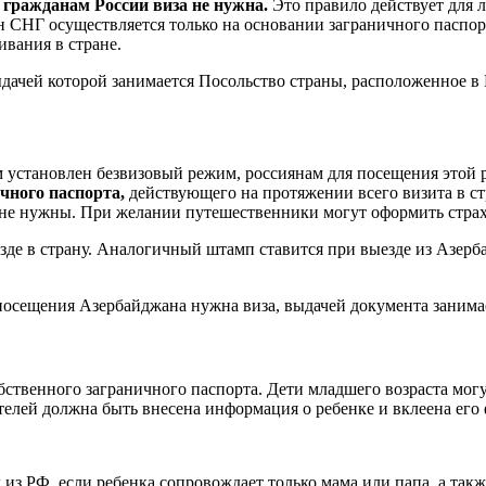
 гражданам России виза не нужна.
Это правило действует для 
ан СНГ осуществляется только на основании заграничного паспо
ивания в стране.
выдачей которой занимается Посольство страны, расположенное в
установлен безвизовый режим, россиянам для посещения этой 
чного паспорта,
действующего на протяжении всего визита в ст
не нужны. При желании путешественники могут оформить страх
езде в страну. Аналогичный штамп ставится при выезде из Азерб
 посещения Азербайджана нужна виза, выдачей документа занима
ственного заграничного паспорта. Дети младшего возраста могу
телей должна быть внесена информация о ребенке и вклеена его
д из РФ, если ребенка сопровождает только мама или папа, а та