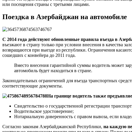
или посещения страны с третьими лицами.
Поездка в Азербайджан на автомобиле
С 2014 года действуют обновленные правила въезда в Азер
въезжают в страну только при условии внесения в качества за
возвращаются при выезде из республики. Ограничения касаютс
сошедших с конвейера до 2011 года.
Вместо внесения гарантийной суммы водитель может зару
автомобиль будет находиться в стране.
Законодательных ограничений для въезда транспортных средст
соответствующие документы.
На границе водитель также предъявляе
Свидетельство о государственной регистрации транспорт
Водительское удостоверение;
Нотариальную доверенность с правом вывоза, если владел
Согласно законам Азербайджанской Республики,
на каждую п
контрольно-пропускном пункте при въезде в страну. Полис выда