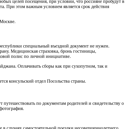
любых целей посещения, при условии, что россияне пробудут в
рта. При этом важным условием является срок действия
 Москве.
республики специальный въездной документ не нужен.
рану. Медицинская страховка, бронь гостиницы,
овой полис по личной инициативе.
айджана. Оплачивать сборы как при сухопутном, так и
ется консульский отдел Посольства страны.
т путешествовать по документам родителей и свидетельству о
 фотография.
кже в случаях самостоятельной поездки несовершеннолетнего