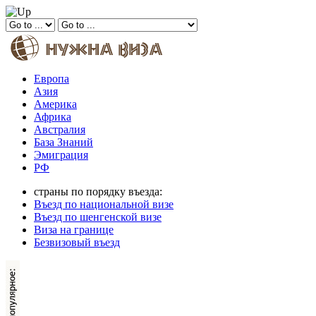
Европа
Азия
Америка
Африка
Австралия
База Знаний
Эмиграция
РФ
страны по порядку въезда:
Въезд по национальной визе
Въезд по шенгенской визе
Виза на границе
Безвизовый въезд