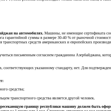
байджан на автомобилях.
Машины, не имеющие сертификата соот
лога гарантийной суммы в размере 30-40 % от рыночной стоимост
я транспортных средств американских и европейских производи
читься письменным согласием гражданина Азербайджана, которы
в, соответствующих указанному стандарту, нет. Для подтвержде
т:
ного средства;
ьцем транспортного средства является другой человек.
ересекающую границу республики машину должен быть офор
ется на 1 месяц или 1 год. Стоимость страховки на год составля