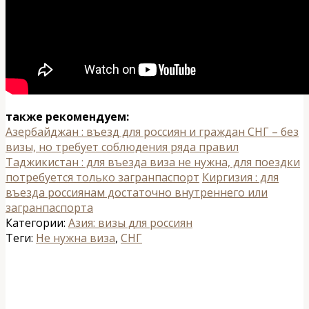
также рекомендуем:
Азербайджан : въезд для россиян и граждан СНГ – без
визы, но требует соблюдения ряда правил
Таджикистан : для въезда виза не нужна, для поездки
потребуется только загранпаспорт
Киргизия : для
въезда россиянам достаточно внутреннего или
загранпаспорта
Категории:
Азия: визы для россиян
Теги:
Не нужна виза
,
СНГ