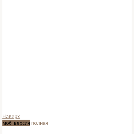
Наверх
моб. версия
полная