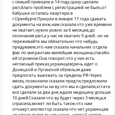
с семьей приехали в 14 году,сразу сделали
рвп,благо проблем с регистрацией не было,от
бабушки осталась квартира в
г.Оренбурге.Пришли в январе 17 года сдавать
документы на внж,нам сказали,что уже времени
не хватает,нужно ровно за 6 месяцев,до
окончания рвп,а у нас не хватало 9 дней…но не
переживайте мы обязательно что нибудь
придумаем,это нам сказала начальник отдела
фмс по мигрантам-милейшая женщина,спасибо
ей огромное.Она говорит,что у них есть
негласный приказ,украинцев(речь идет о
Донецкой и Луганской об)нельзя даже
предлогать выезжать за пределы РФ.Через
месяц позвонили сказали придти,предложили
сдать документы на ву,что мы и сделали,кстати
все сделали за два дня,ждали медицину дольше
10 дней.Сказали что ву будет через 3 месяца,я
спрасила,может ли быть такое,что нам
откажут,инспектор сказала что нет,украинцам
не отказываем-вы же наши….через 5 недель