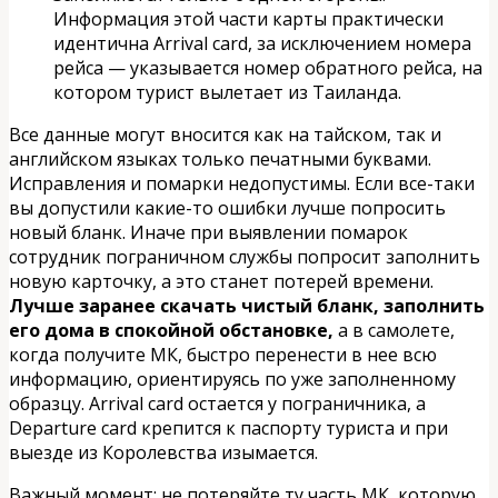
Информация этой части карты практически
идентична Arrival card, за исключением номера
рейса — указывается номер обратного рейса, на
котором турист вылетает из Таиланда.
Все данные могут вносится как на тайском, так и
английском языках только печатными буквами.
Исправления и помарки недопустимы. Если все-таки
вы допустили какие-то ошибки лучше попросить
новый бланк. Иначе при выявлении помарок
сотрудник пограничном службы попросит заполнить
новую карточку, а это станет потерей времени.
Лучше заранее скачать чистый бланк, заполнить
его дома в спокойной обстановке,
а в самолете,
когда получите МК, быстро перенести в нее всю
информацию, ориентируясь по уже заполненному
образцу. Arrival card остается у пограничника, а
Departure card крепится к паспорту туриста и при
выезде из Королевства изымается.
Важный момент: не потеряйте ту часть МК, которую