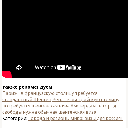
также рекомендуем:
Париж : в французскую столицу требуется
стандартный Шенген
Вена : в австрийскую столицу
потребуется шенгенская виза
Амстердам : в город
свободы нужна обычная шенгенская виза
Категории:
Города и регионы мира: визы для россиян