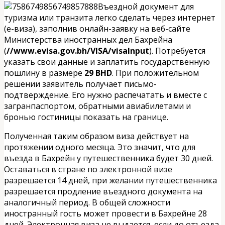
Въездной документ для
туризма или транзита легко сделать через интернет
(е-виза), заполнив онлайн-заявку на веб-сайте
Министерства иностранных дел Бахрейна
(
//www.evisa.gov.bh/VISA/visaInput
). Потребуется
указать свои данные и заплатить государственную
пошлину в размере
29 BHD
. При положительном
решении заявитель получает письмо-
подтверждение. Его нужно распечатать и вместе с
загранпаспортом, обратными авиабилетами и
бронью гостиницы показать на границе.
Полученная таким образом виза действует на
протяжении одного месяца. Это значит, что для
въезда в Бахрейн у путешественника будет 30 дней.
Оставаться в стране по электронной визе
разрешается 14 дней, при желании путешественника
разрешается продление въездного документа на
аналогичный период. В общей сложности
иностранный гость может провести в Бахрейне 28
дней. Электронная виза не выдается, если до отъезда