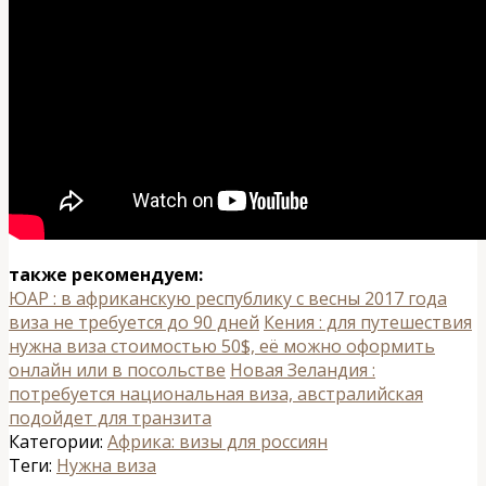
также рекомендуем:
ЮАР : в африканскую республику с весны 2017 года
виза не требуется до 90 дней
Кения : для путешествия
нужна виза стоимостью 50$, её можно оформить
онлайн или в посольстве
Новая Зеландия :
потребуется национальная виза, австралийская
подойдет для транзита
Категории:
Африка: визы для россиян
Теги:
Нужна виза